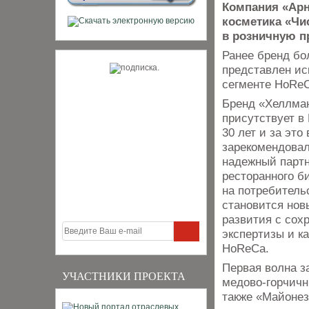
Компания «Арн
косметика «Чи
в розничную п
Ранее бренд бо
представлен ис
сегменте HoReC
Бренд «Хеллман
присутствует в
30 лет и за это
зарекомендовал
надежный парт
ресторанного б
на потребитель
становится нов
развития с сох
экспертизы и к
HoReCa.
Первая волна з
УЧАСТНИКИ ПРОЕКТА
медово-горчичн
также «Майонез