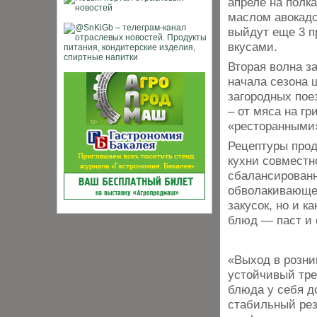
апреле на полк
маслом авокадо
выйдут еще 3 п
вкусами.
Вторая волна з
начала сезона 
загородных пое
– от мяса на г
«ресторанными
Рецептуры прод
кухни совместн
сбалансированн
обволакивающей
закусок, но и к
блюд — паст и 
«Выход в розни
устойчивый тре
блюда у себя д
стабильный рез