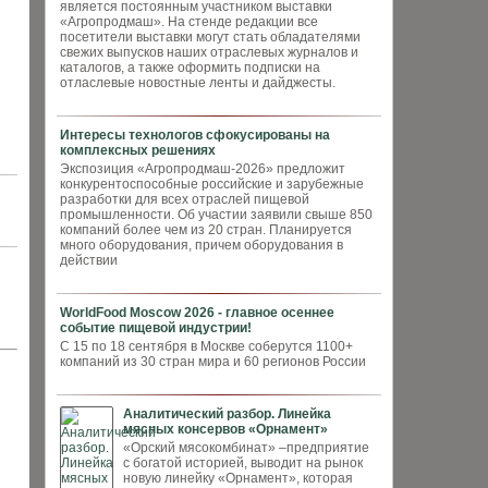
является постоянным участником выставки
«Агропродмаш». На стенде редакции все
посетители выставки могут стать обладателями
свежих выпусков наших отраслевых журналов и
каталогов, а также оформить подписки на
отласлевые новостные ленты и дайджесты.
Интересы технологов сфокусированы на
комплексных решениях
Экспозиция «Агропродмаш-2026» предложит
конкурентоспособные российские и зарубежные
разработки для всех отраслей пищевой
промышленности. Об участии заявили свыше 850
компаний более чем из 20 стран. Планируется
много оборудования, причем оборудования в
действии
WorldFood Moscow 2026 - главное осеннее
событие пищевой индустрии!
С 15 по 18 сентября в Москве соберутся 1100+
компаний из 30 стран мира и 60 регионов России
Аналитический разбор. Линейка
мясных консервов «Орнамент»
«Орский мясокомбинат» –предприятие
с богатой историей, выводит на рынок
новую линейку «Орнамент», которая