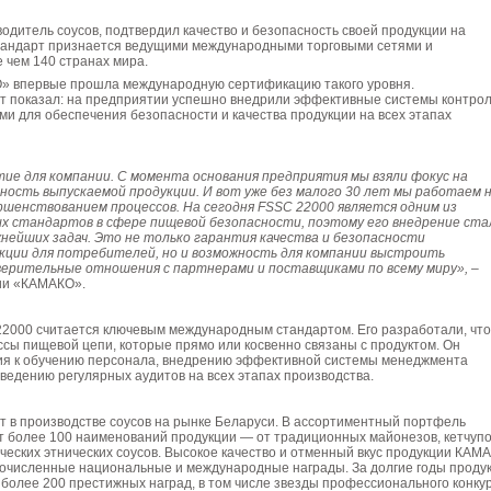
одитель соусов, подтвердил качество и безопасность своей продукции на
тандарт признается ведущими международными торговыми сетями и
 чем 140 странах мира.
 впервые прошла международную сертификацию такого уровня.
т показал: на предприятии успешно внедрили эффективные системы контро
ми для обеспечения безопасности и качества продукции на всех этапах
ие для компании. С момента основания предприятия мы взяли фокус на
сность выпускаемой продукции. И вот уже без малого 30 лет мы работаем 
шенствованием процессов. На сегодня FSSC 22000 является одним из
х стандартов в сфере пищевой безопасности, поэтому его внедрение ста
жнейших задач. Это не только гарантия качества и безопасности
кции для потребителей, но и возможность для компании выстроить
верительные отношения с партнерами и поставщиками по всему миру»,
–
ии «КАМАКО».
2000 считается ключевым международным стандартом. Его разработали, чт
ссы пищевой цепи, которые прямо или косвенно связаны с продуктом. Он
ия к обучению персонала, внедрению эффективной системы менеджмента
ведению регулярных аудитов на всех этапах производства.
т в производстве соусов на рынке Беларуси. В ассортиментный портфель
т более 100 наименований продукции — от традиционных майонезов, кетчуп
ических этнических соусов. Высокое качество и отменный вкус продукции КАМ
очисленные национальные и международные награды. За долгие годы проду
более 200 престижных наград, в том числе звезды профессионального конку