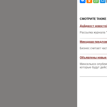
CМОТРИТЕ ТАКЖЕ
Дайджест новостей
Рассылка журнала "
Минздрав предлож
Бизнес считает ча
Объявлены новые 
Минсельхоз опублик
которые будут дейс