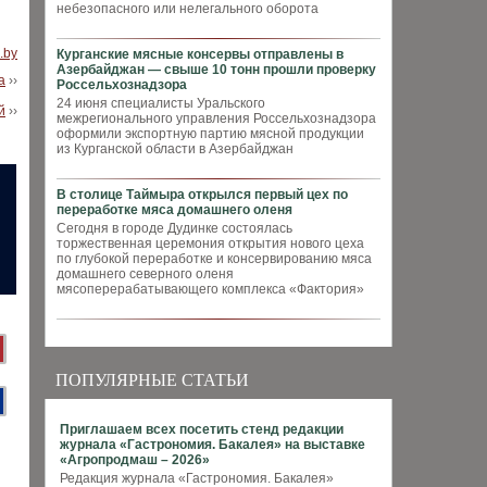
небезопасного или нелегального оборота
.by
Курганские мясные консервы отправлены в
Азербайджан — свыше 10 тонн прошли проверку
а
››
Россельхознадзора
24 июня специалисты Уральского
й
››
межрегионального управления Россельхознадзора
оформили экспортную партию мясной продукции
из Курганской области в Азербайджан
В столице Таймыра открылся первый цех по
переработке мяса домашнего оленя
Сегодня в городе Дудинке состоялась
торжественная церемония открытия нового цеха
по глубокой переработке и консервированию мяса
домашнего северного оленя
мясоперерабатывающего комплекса «Фактория»
ПОПУЛЯРНЫЕ СТАТЬИ
Приглашаем всех посетить стенд редакции
журнала «Гастрономия. Бакалея» на выставке
«Агропродмаш – 2026»
Редакция журнала «Гастрономия. Бакалея»