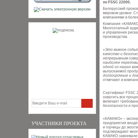
по FSSC 22000.
Белорусский произв
мировом уровне. С
компаниями в более
Компания «КАМАКО»
Многоэтапный ауди
и управления риска
производства.
«Это важное событ
качество и безопа
непрерывным совер
наиболее передовы
одной из наших ва
выпускаемой проду
долгосрочные и до
отмечают в компан
Сертификат FSSC 2
охватить все проце
включает требован
безопасности и про
«КАМАКО» – экспер
УЧАСТНИКИ ПРОЕКТА
предприятия входи
и горчицы до экзот
подтверждают мног
КАМАКО завоевали 