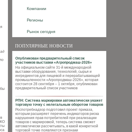
Компании
Регионы
ля
Рынок сегодня
ПОПУЛЯРНЫЕ НОВОСТИ
над
Опубликован предварительный список
ло
участников выставки «Агропродмаш-2026»
На официальном сайте 31-й международной
выставки оборудования, технологий, сырья и
ингредиентов для пищевой и перерабатывающей
промышленности «Агропродмаш-2026», которая
состоится 28 сентября – 1 октября, опубликован
предварительный список участников
обы
РПН: Система маркировки автоматически укажет
торговую точку с нелегальным оборотом товаров
Роспотребнадзор подготовил проект приказа,
которым расширяет перечень индикаторов риска
ов
нарушения прав потребителей при реализации
АКО
товаров с маркировкой, теперь система сможет
кты
автоматически рассчитывать, в какой конкретной
рса
торговой точке появляются признаки