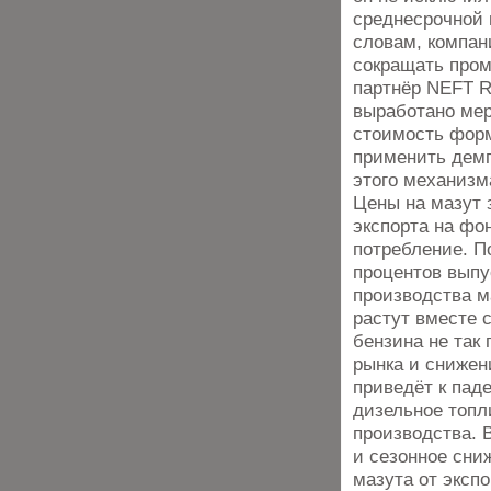
среднесрочной п
словам, компан
сокращать пром
партнёр NEFT R
выработано мер
стоимость форм
применить демп
этого механизм
Цены на мазут 
экспорта на фо
потребление. По
процентов выпу
производства м
растут вместе 
бензина не так
рынка и снижен
приведёт к пад
дизельное топл
производства. 
и сезонное сни
мазута от эксп