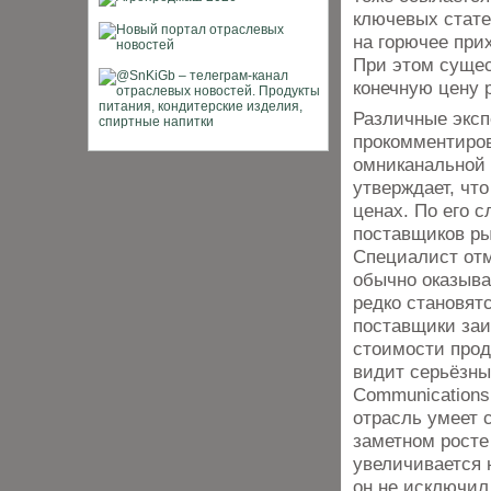
ключевых стате
на горючее при
При этом сущес
конечную цену 
Различные эксп
прокомментиро
омниканальной 
утверждает, чт
ценах. По его 
поставщиков ры
Специалист отм
обычно оказыва
редко становят
поставщики заи
стоимости прод
видит серьёзны
Communications
отрасль умеет 
заметном росте
увеличивается 
он не исключил