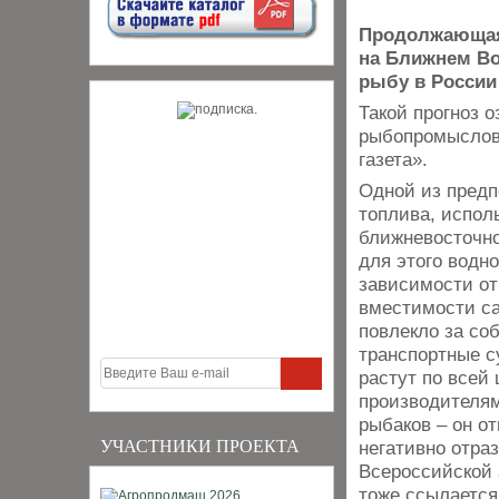
Продолжающаяс
на Ближнем Во
рыбу в России
Такой прогноз 
рыбопромыслово
газета».
Одной из предп
топлива, испол
ближневосточно
для этого водно
зависимости от 
вместимости са
повлекло за соб
транспортные с
растут по всей
производителям
рыбаков – он о
УЧАСТНИКИ ПРОЕКТА
негативно отра
Всероссийской
тоже ссылается 