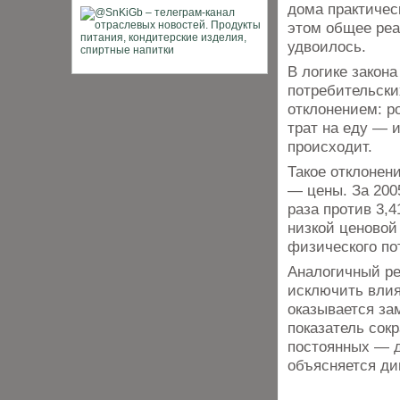
дома практичес
этом общее реа
удвоилось.
В логике закон
потребительски
отклонением: р
трат на еду — 
происходит.
Такое отклонен
— цены. За 200
раза против 3,
низкой ценовой 
физического по
Аналогичный ре
исключить влия
оказывается за
показатель сокр
постоянных — д
объясняется ди