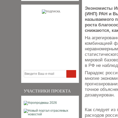
Экономисты Ин
(ИНП) РАН и В
называемого п
роста благосо
снижаются, ка
На агрегирован
комбинацией фа
неравномерным
статистического
мировой базово
в РФ не наблюд
Парадокс росси
многие экономи
прогнозирован
точное объясне
УЧАСТНИКИ ПРОЕКТА
дезавуирован.
Как следует из 
расходов росси