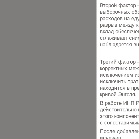
Второй фактор 
выборочных об
расходов на еду
разрыв между к
вклад обеспече
сглаживает сни
наблюдается вн
Третий фактор 
корректных меж
исключением из
исключить трат
находится в пр
кривой Энгеля.
В работе ИНП Р
действительно 
этого компонен
с сопоставимым
После добавлен
исчезает.