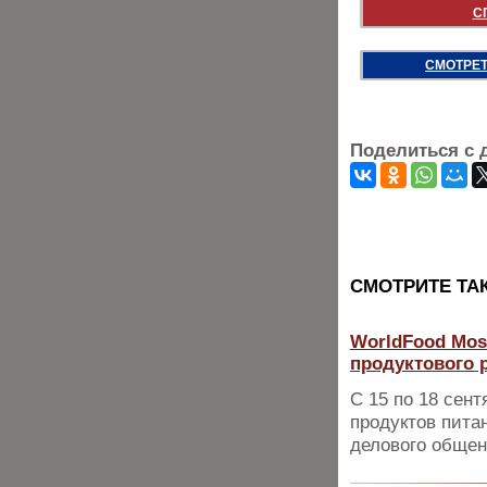
С
СМОТРЕТ
Поделиться с 
CМОТРИТЕ ТА
WorldFood Mos
продуктового 
С 15 по 18 сен
продуктов пита
делового общен