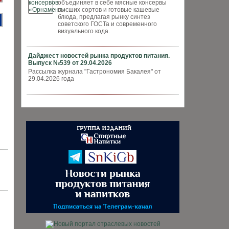
объединяет в себе мясные консервы
высших сортов и готовые кашевые
блюда, предлагая рынку синтез
советского ГОСТа и современного
визуального кода.
Дайджест новостей рынка продуктов питания.
Выпуск №539 от 29.04.2026
Рассылка журнала "Гастрономия Бакалея" от
29.04.2026 года