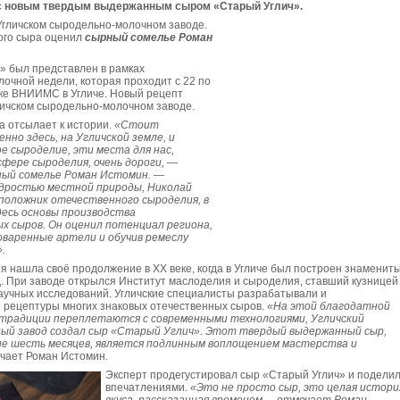
с новым твердым выдержанным сыром «Старый Углич».
Угличском сыродельно-молочном заводе.
вого сыра оценил
сырный сомелье Роман
» был представлен в рамках
очной недели, которая проходит с 22 по
ке ВНИИМС в Угличе. Новый рецепт
личском сыродельно-молочном заводе.
 отсылает к истории.
«Стоит
нно здесь, на Угличской земле, и
е сыроделие, эти места для нас,
сфере сыроделия, очень дороги, —
ный сомелье Роман Истомин. —
дростью местной природы, Николай
положник отечественного сыроделия, в
десь основы производства
х сыров. Он оценил потенциал региона,
оваренные артели и обучив ремеслу
.
я нашла своё продолжение в XX веке, когда в Угличе был построен знаменит
. При заводе открылся Институт маслоделия и сыроделия, ставший кузницей
аучных исследований. Угличские специалисты разрабатывали и
 рецептуры многих знаковых отечественных сыров.
«На этой благодатной
е традиции переплетаются с современными технологиями, Угличский
ый завод создал сыр «Старый Углич». Этот твердый выдержанный сыр,
е шесть месяцев, является подлинным воплощением мастерства и
чает Роман Истомин.
Эксперт продегустировал сыр «Старый Углич» и подели
впечатлениями.
«Это не просто сыр, это целая истори