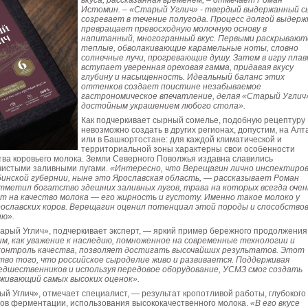
вкуса, рассказанная временем, – отмечает Роман
Истомин. – «Старый Углич» - твердый выдержанный с
созревает в течение полугода. Процесс долгой выдерж
превращает превосходную молочную основу в
напитанный, многогранный вкус. Первыми раскрывают
теплые, обволакивающие карамельные ноты, словно
солнечные лучи, прогревающие душу. Затем в игру плав
вступает уверенная ореховая гамма, придавая вкусу
глубину и насыщенность. Идеальный баланс этих
оттенков создает поистине незабываемое
гастрономическое впечатление, делая «Старый Углич
достойным украшением любого стола».
Как подчеркивает сырный сомелье, подобную рецептуру
невозможно создать в других регионах, допустим, на Алт
или в Башкортостане: для каждой климатической и
территориальной зоны характерны свои особенности
ства коровьего молока. Земли Северного Поволжья издавна славились
чистыми заливными лугами.
«Интересно, что Верещагин лично инспектиро
бинской губернии, ныне это Ярославская область, — рассказывает Роман
тметил богатство здешних заливных лугов, трава на которых всегда очен
ет на качество молока — его жирность и густоту. Именно такое молоко у
ославских коров. Верещагин оценил потенциал этой породы и способство
ию».
арый Углич», подчеркивает эксперт, — яркий пример бережного продолжения
м, как уважение к наследию, помноженное на современные технологии и
контроль качества, позволяет достигать высочайших результатов. Этот
тво того, что российское сыроделие живо и развивается. Поддерживая
едшественников и используя передовое оборудование, УСМЗ смог создать
луживающий самых высоких оценок».
й Углич», отмечает специалист, — результат кропотливой работы, глубокого
ов ферментации, использования высококачественного молока.
«В его вкусе