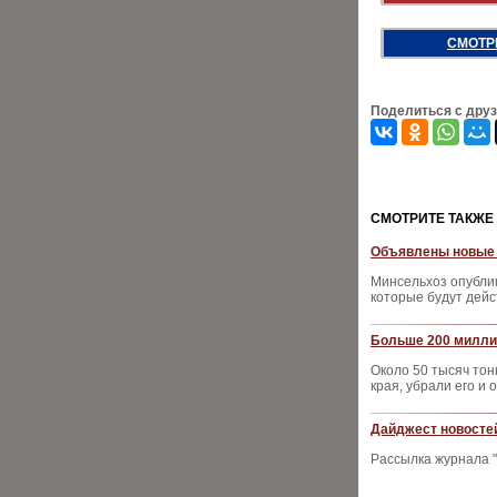
СМОТР
Поделиться с дру
CМОТРИТЕ ТАКЖЕ
Объявлены новые 
Минсельхоз опублик
которые будут дейс
Больше 200 миллио
Около 50 тысяч тон
края, убрали его и
Дайджест новостей
Рассылка журнала "