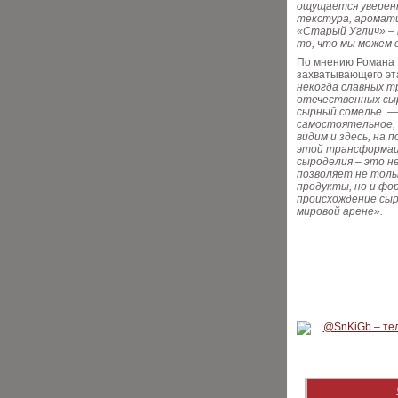
ощущается уверенн
текстура, аромати
«Старый Углич» – п
то, что мы можем 
По мнению Романа 
захватывающего эт
некогда славных т
отечественных сыр
сырный сомелье. —
самостоятельное,
видим и здесь, на 
этой трансформаци
сыроделия – это н
позволяет не толь
продукты, но и фо
происхождение сыр
мировой арене».