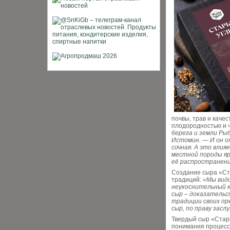
почвы, трав и каче
плодородностью и 
берега и земли Ры
Истомин. — И он о
сочная. А это влия
местной породы яр
её распространен
Создание сыра «Ст
традиций:
«Мы види
неукоснительный 
сыр – доказательс
традиции своих пр
сыр, по праву зас
Твердый сыр «Стары
понимания процесс