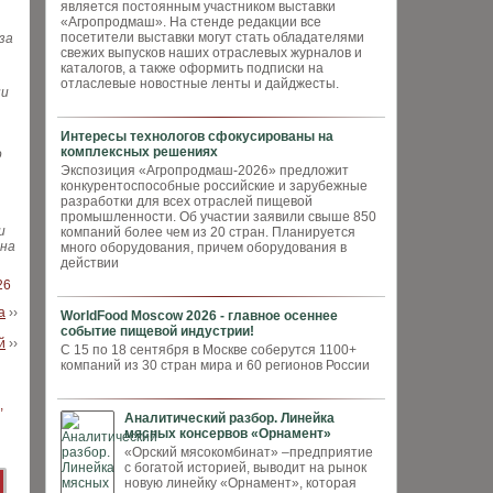
является постоянным участником выставки
«Агропродмаш». На стенде редакции все
посетители выставки могут стать обладателями
за
свежих выпусков наших отраслевых журналов и
каталогов, а также оформить подписки на
отласлевые новостные ленты и дайджесты.
ни
Интересы технологов сфокусированы на
комплексных решениях
о
Экспозиция «Агропродмаш-2026» предложит
конкурентоспособные российские и зарубежные
разработки для всех отраслей пищевой
промышленности. Об участии заявили свыше 850
и
компаний более чем из 20 стран. Планируется
 на
много оборудования, причем оборудования в
действии
26
а
››
WorldFood Moscow 2026 - главное осеннее
событие пищевой индустрии!
й
››
С 15 по 18 сентября в Москве соберутся 1100+
компаний из 30 стран мира и 60 регионов России
Аналитический разбор. Линейка
мясных консервов «Орнамент»
«Орский мясокомбинат» –предприятие
с богатой историей, выводит на рынок
новую линейку «Орнамент», которая