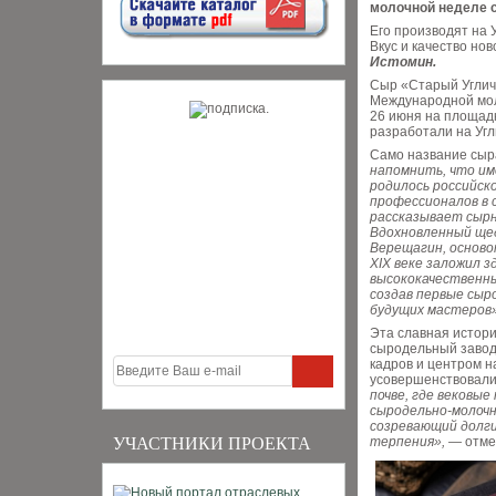
молочной неделе 
Его производят на 
Вкус и качество но
Истомин.
Сыр «Старый Углич
Международной мол
26 июня на площад
разработали на Уг
Само название сыра
напомнить, что име
родилось российско
профессионалов в 
рассказывает сыр
Вдохновленный ще
Верещагин, осново
XIX веке заложил з
высококачественны
создав первые сыр
будущих мастеров»
Эта славная истори
сыродельный завод
кадров и центром н
усовершенствовали
почве, где вековы
сыродельно-молочн
созревающий долги
УЧАСТНИКИ ПРОЕКТА
терпения»,
— отме