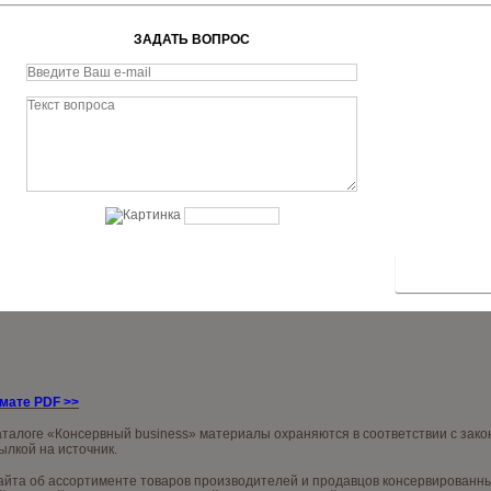
ЗАДАТЬ ВОПРОС
рмате PDF
>>
аталоге «Консервный business» материалы охраняются в соответствии с зак
ылкой на источник.
та об ассортименте товаров производителей и продавцов консервированных 