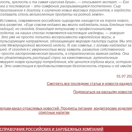
ость, зрелость и та самая «русская душа», — описывает эксперт. — Его
ка и послевкусие – это симфония, раскрывающаяся постепенно. Сыр
риглашение к диалогу, к изучению новых вкусовых горизонтов, к гордости 
создавать столь великолепные продукты на родной земле».
Истомина, современное российское сыроделие находится на пороге нового,
апа развития.
«Еще совсем недавно мы могли наблюдать лишь бледные те
радиций, но сегодня, благодаря энтузиазму и профессионализму
оделов, на наших столах появляются настоящие шедевры, — говорит
 Это уже не просто попытки воспроизвести европейские вкусы, а
 пульсирующее направление, обогащающее мировую палитру сыров. Мы эт
полях Международной молочной недели. Я, как сомелье, с годами наблюдал за
ей. И сегодня я с уверенностью могу заявить: развитие собственного
е просто гастрономическая прихоть, а стратегически важная задача. Она
ко удовлетворить растущий спрос на качественные, аутентичные
рмирует новую культуру потребления, где ценится глубина вкуса, история 
а. Это инвестиция в продовольственную безопасность страны и её имидж
01.07.20
Смотреть все последние статьи и новости раздел
Подписаться на рассылку новосте
СПРАВОЧНИК РОССИЙСКИХ И ЗАРУБЕЖНЫХ КОМПАНИЙ