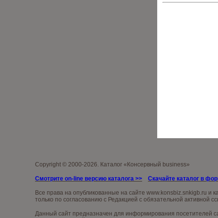
Copyright © 2000-2026. Каталог «Консервный business»
Смотрите on-line версию каталога >>
Скачайте каталог в фо
Все права на опубликованные на сайте
www.konsb
iz.snkigb.ru
и к
только по согласованию с Редакцией с обязательной активной сс
Данный сайт предназначен для информирования посетителей сай