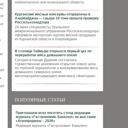
небезопасного или нелегального оборота
ыр,
ки
Курганские мясные консервы отправлены в
ся
Азербайджан — свыше 10 тонн прошли проверку
Россельхознадзора
но
24 июня специалисты Уральского
межрегионального управления Россельхознадзора
оформили экспортную партию мясной продукции
из Курганской области в Азербайджан
»
В столице Таймыра открылся первый цех по
ае
переработке мяса домашнего оленя
Сегодня в городе Дудинке состоялась
торжественная церемония открытия нового цеха
по глубокой переработке и консервированию мяса
вал
домашнего северного оленя
мясоперерабатывающего комплекса «Фактория»
ь
вал
ПОПУЛЯРНЫЕ СТАТЬИ
Приглашаем всех посетить стенд редакции
журнала «Гастрономия. Бакалея» на выставке
«Агропродмаш – 2026»
Редакция журнала «Гастрономия. Бакалея»