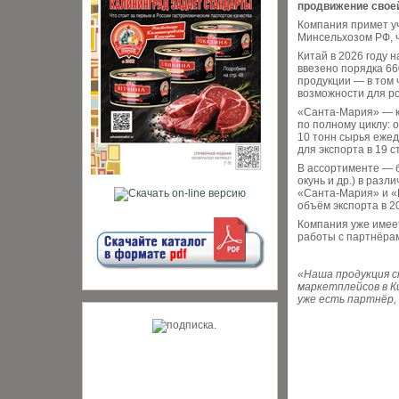
продвижение своей
Компания примет уч
Минсельхозом РФ, ч
Китай в 2026 году 
ввезено порядка 66
продукции — в том 
возможности для ро
«Санта-Мария» — к
по полному циклу: 
10 тонн сырья ежед
для экспорта в 19 
В ассортименте — бо
окунь и др.) в раз
«Санта-Мария» и «
объём экспорта в 2
Компания уже имеет
работы с партнёрам
«Наша продукция с
маркетплейсов в К
уже есть партнёр,