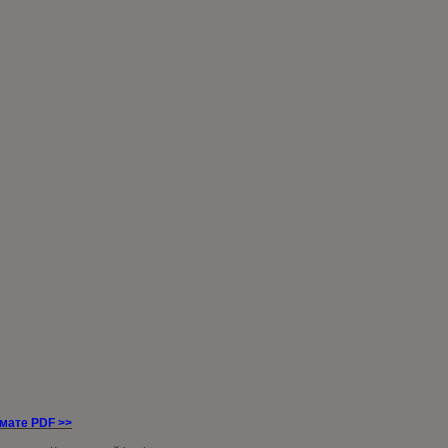
рмате PDF
>>