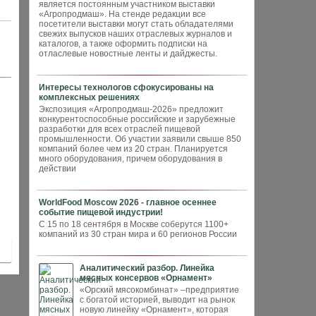
является постоянным участником выставки
«Агропродмаш». На стенде редакции все
посетители выставки могут стать обладателями
свежих выпусков наших отраслевых журналов и
каталогов, а также оформить подписки на
отласлевые новостные ленты и дайджесты.
Интересы технологов сфокусированы на
комплексных решениях
Экспозиция «Агропродмаш-2026» предложит
конкурентоспособные российские и зарубежные
разработки для всех отраслей пищевой
промышленности. Об участии заявили свыше 850
компаний более чем из 20 стран. Планируется
много оборудования, причем оборудования в
действии
WorldFood Moscow 2026 - главное осеннее
событие пищевой индустрии!
С 15 по 18 сентября в Москве соберутся 1100+
компаний из 30 стран мира и 60 регионов России
Аналитический разбор. Линейка
мясных консервов «Орнамент»
«Орский мясокомбинат» –предприятие
с богатой историей, выводит на рынок
новую линейку «Орнамент», которая