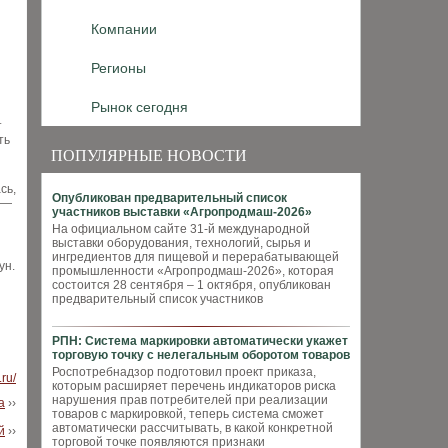
Компании
Регионы
Рынок сегодня
т
ть
ПОПУЛЯРНЫЕ НОВОСТИ
сь,
Опубликован предварительный список
 —
участников выставки «Агропродмаш-2026»
На официальном сайте 31-й международной
выставки оборудования, технологий, сырья и
ингредиентов для пищевой и перерабатывающей
ун.
промышленности «Агропродмаш-2026», которая
состоится 28 сентября – 1 октября, опубликован
предварительный список участников
РПН: Система маркировки автоматически укажет
торговую точку с нелегальным оборотом товаров
Роспотребнадзор подготовил проект приказа,
.ru/
которым расширяет перечень индикаторов риска
нарушения прав потребителей при реализации
а
››
товаров с маркировкой, теперь система сможет
автоматически рассчитывать, в какой конкретной
й
››
торговой точке появляются признаки