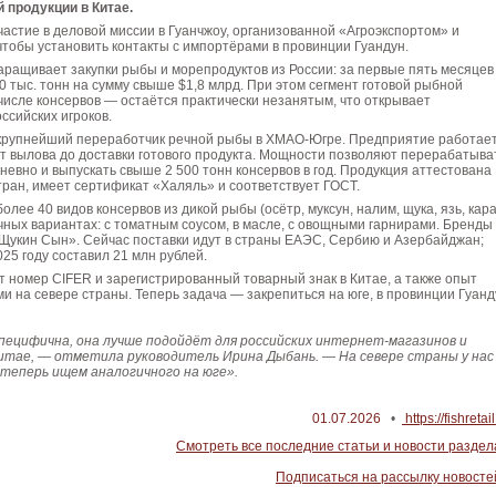
 продукции в Китае.
астие в деловой миссии в Гуанчжоу, организованной «Агроэкспортом» и
тобы установить контакты с импортёрами в провинции Гуандун.
наращивает закупки рыбы и морепродуктов из России: за первые пять месяцев
0 тыс. тонн на сумму свыше $1,8 млрд. При этом сегмент готовой рыбной
числе консервов — остаётся практически незанятым, что открывает
ссийских игроков.
рупнейший переработчик речной рыбы в ХМАО-Югре. Предприятие работае
от вылова до доставки готового продукта. Мощности позволяют перерабатыва
невно и выпускать свыше 2 500 тонн консервов в год. Продукция аттестована
стран, имеет сертификат «Халяль» и соответствует ГОСТ.
лее 40 видов консервов из дикой рыбы (осётр, муксун, налим, щука, язь, кара
личных вариантах: с томатным соусом, в масле, с овощными гарнирами. Бренды
Щукин Сын». Сейчас поставки идут в страны ЕАЭС, Сербию и Азербайджан;
025 году составил 21 млн рублей.
 номер CIFER и зарегистрированный товарный знак в Китае, а также опыт
и на севере страны. Теперь задача — закрепиться на юге, в провинции Гуанд
пецифична, она лучше подойдёт для российских интернет-магазинов и
итае, — отметила руководитель Ирина Дыбань. — На севере страны у нас
 теперь ищем аналогичного на юге».
01.07.2026
•
https://fishretail
Смотреть все последние статьи и новости раздел
Подписаться на рассылку новосте