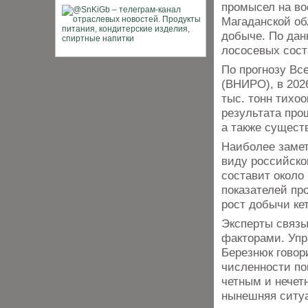
промысел на во
Магаданской об
добыче. По дан
лососевых соста
По прогнозу Вс
(ВНИРО), в 202
тыс. тонн тихо
результата прош
а также сущест
Наиболее замет
виду российско
составит около
показателей пр
рост добычи ке
Эксперты связы
факторами. Упр
Березнюк говор
численности по
четным и нечет
нынешняя ситуа