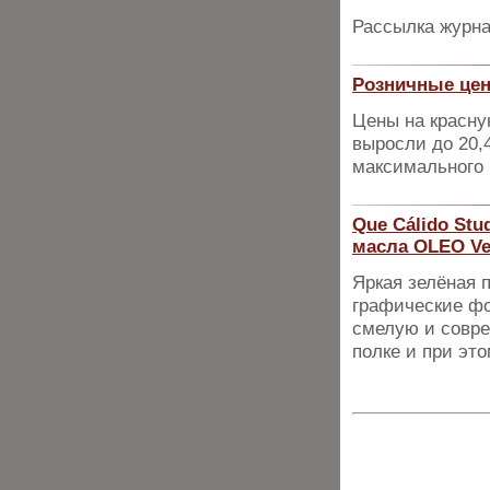
Рассылка журна
Розничные цен
Цены на красну
выросли до 20,4
максимального 
Que Cálido Stu
масла OLEO Ve
Яркая зелёная 
графические фо
смелую и совре
полке и при эт