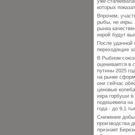
уже сталкивала
которых показа
Впрочем, участ
рыбы, ни икры.
рынка качестве
икрой будут вып
После удачной 
переходящие за
В Рыбном союзе
оценивается в с
путины 2025 го
на рынке сфор
они сейчас обе
ценовые колеба
икра горбуши в
подешевела на 
года - до 9,1 тыс
Снижение добыч
производства де
признает Берез