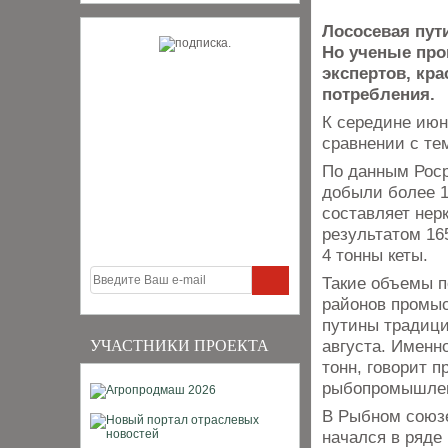
Лососевая пут
Но ученые про
экспертов, кр
потребления.
К середине июн
сравнении с те
По данным Роср
добыли более 1
составляет нерк
результатом 16
4 тонны кеты.
Такие объемы п
районов промыс
путины традици
августа. Именн
УЧАСТНИКИ ПРОЕКТА
тонн, говорит 
рыбопромышлен
В Рыбном союзе
начался в ряде