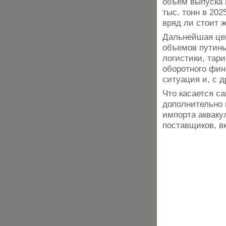
объем выпуска и
тыс. тонн в 202
вряд ли стоит ж
Дальнейшая цен
объемов путины
логистики, тар
оборотного фи
ситуация и, с 
Что касается с
дополнительно 
импорта акваку
поставщиков, в