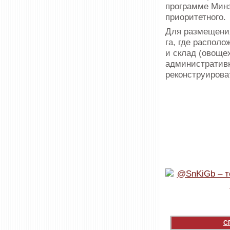
программе Минэ
приоритетного.
Для размещения
га, где распол
и склад (овоще
административн
реконструироват
С