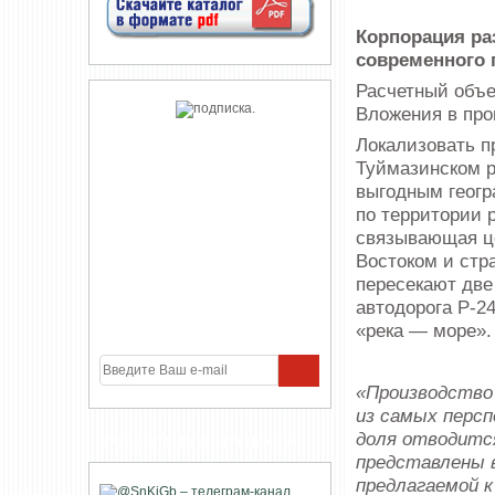
Корпорация ра
современного 
Расчетный объе
Вложения в прои
Локализовать п
Туймазинском р
выгодным геогр
по территории 
связывающая ц
Востоком и стр
пересекают две
автодорога Р-2
«река — море».
«Производство 
из самых перс
доля отводитс
УЧАСТНИКИ ПРОЕКТА
представлены в
предлагаемой к