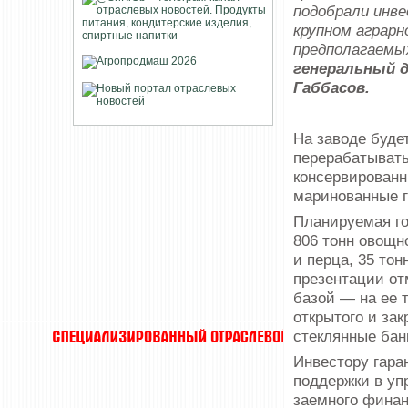
подобрали инве
крупном аграр
предполагаемы
генеральный 
Габбасов.
На заводе буде
перерабатывать
консервированн
маринованные 
Планируемая го
806 тонн овощн
и перца, 35 тон
презентации от
базой — на ее 
открытого и за
стеклянные бан
Инвестору гара
поддержки в уп
заемного финан