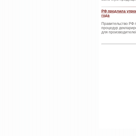
РФ продлила упро
года
Правительство РФ 
процедур деклариро
для производителе