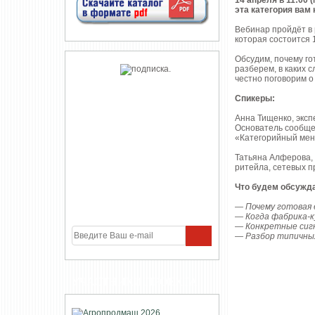
14 апреля в 11:00 
эта категория вам
Вебинар пройдёт в 
которая состоится 
Обсудим, почему го
разберем, в каких с
честно поговорим о 
Спикеры:
Анна Тищенко, эксп
Основатель сообще
«Категорийный мен
Татьяна Алферова, 
ритейла, сетевых п
Что будем обсужда
— Почему готовая 
— Когда фабрика-к
— Конкретные сигн
— Разбор типичных
УЧАСТНИКИ ПРОЕКТА