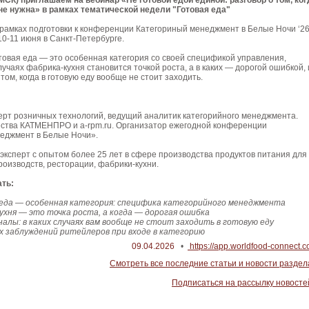
(МСК) приглашаем на вебинар «Не готовой едой единой: разговор о том, ког
 не нужна» в рамках тематической недели "Готовая еда"
рамках подготовки к конференции Категориный менеджмент в Белые Ночи ‘26
10-11 июня в Санкт-Петербурге.
товая еда — это особенная категория со своей спецификой управления,
лучаях фабрика-кухня становится точкой роста, а в каких — дорогой ошибкой, 
том, когда в готовую еду вообще не стоит заходить.
ерт розничных технологий, ведущий аналитик категорийного менеджмента.
ства КАТМЕНПРО и а-rpm.ru. Организатор ежегодной конференции
еджмент в Белые Ночи».
эксперт с опытом более 25 лет в сфере производства продуктов питания для
роизводств, ресторации, фабрики-кухни.
ть:
еда — особенная категория: специфика категорийного менеджмента
ухня — это точка роста, а когда — дорогая ошибка
алы: в каких случаях вам вообще не стоит заходить в готовую еду
 заблуждений ритейлеров при входе в категорию
09.04.2026
•
https://app.worldfood-connect.c
Смотреть все последние статьи и новости раздел
Подписаться на рассылку новосте