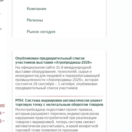
да
Компании
,
Регионы
и
Рынок сегодня
ПОПУЛЯРНЫЕ НОВОСТИ
Опубликован предварительный список
участников выставки «Агропродмаш-2026»
На официальном сайте 31-й международной
выставки оборудования, технологий, сырья и
ингредиентов для пищевой и перерабатывающей
промышленности «Агропродмаш-2026», которая
состоится 28 сентября – 1 октября, опубликован
предварительный список участников
РПН: Система маркировки автоматически укажет
торговую точку с нелегальным оборотом товаров
om/
Роспотребнадзор подготовил проект приказа,
а
››
которым расширяет перечень индикаторов риска
нарушения прав потребителей при реализации
й
››
товаров с маркировкой, теперь система сможет
автоматически рассчитывать, в какой конкретной
торговой точке появляются признаки