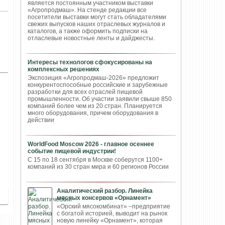
является постоянным участником выставки
«Агропродмаш». На стенде редакции все
посетители выставки могут стать обладателями
свежих выпусков наших отраслевых журналов и
каталогов, а также оформить подписки на
отласлевые новостные ленты и дайджесты.
Интересы технологов сфокусированы на
комплексных решениях
Экспозиция «Агропродмаш-2026» предложит
конкурентоспособные российские и зарубежные
разработки для всех отраслей пищевой
промышленности. Об участии заявили свыше 850
компаний более чем из 20 стран. Планируется
много оборудования, причем оборудования в
действии
WorldFood Moscow 2026 - главное осеннее
событие пищевой индустрии!
С 15 по 18 сентября в Москве соберутся 1100+
компаний из 30 стран мира и 60 регионов России
Аналитический разбор. Линейка
мясных консервов «Орнамент»
«Орский мясокомбинат» –предприятие
с богатой историей, выводит на рынок
новую линейку «Орнамент», которая