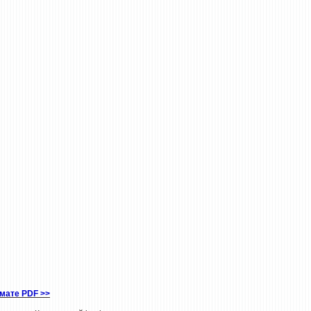
рмате PDF
>>