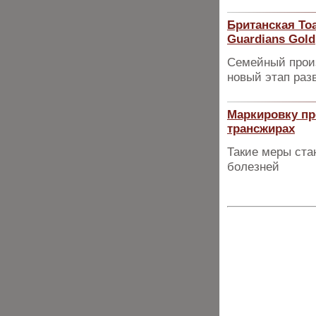
Британская Toa
Guardians Gold
Семейный произ
новый этап раз
Маркировку пр
трансжирах
Такие меры ста
болезней