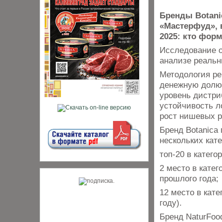
Бренды Botani
«Мастерфуд», 
2025: кто фор
Исследование о
анализе реальн
Методология ре
денежную долю 
уровень дистри
устойчивость л
рост нишевых р
Бренд Botanica
нескольких кате
топ-20 в катег
2 место в кате
прошлого года;
12 место в кат
году).
Бренд NaturFoo