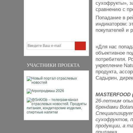
сухофрукты», з
сравнению с п
Попадание в ре
индикатором: э
покупателей и 
«Для нас попад
объективное по
потребителя. Р
укрепление Nat
УЧАСТНИКИ ПРОЕКТА
продукта, ассо
Садырин, дирек
MASTERFOOD 
26-летним опы
брендами Botani
Специализирует
сухофруктов, п
продукции, а т
прилавка.