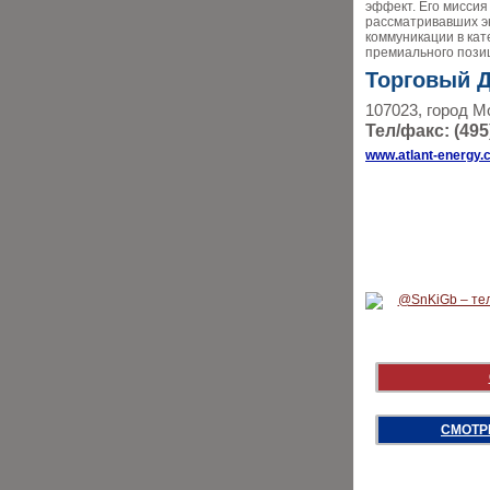
эффект. Его миссия
рассматривавших эн
коммуникации в кат
премиального пози
Торговый 
107023, город М
Тел/факс: (495
www.atlant-energy.
СМОТР