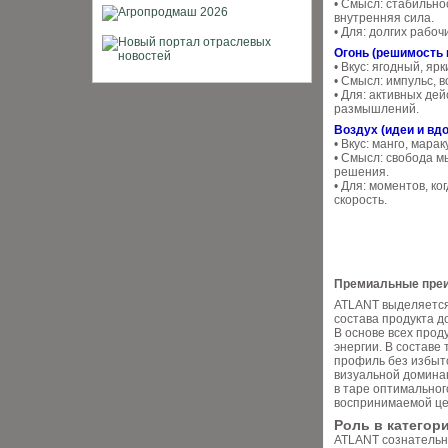
• Смысл: стабильно
внутренняя сила.
• Для: долгих рабоч
Огонь (решимость 
• Вкус: ягодный, ярк
• Смысл: импульс, 
• Для: активных дей
размышлений.
Воздух (идеи и вд
• Вкус: манго, марак
• Смысл: свобода м
решения.
• Для: моментов, ко
скорость.
Премиальные преи
ATLANT выделяется 
состава продукта д
В основе всех прод
энергии. В состав
профиль без избыт
визуальной домина
в таре оптимальног
воспринимаемой це
Роль в категор
ATLANT сознательн