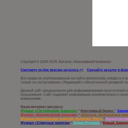
Copyright © 2000-2026. Каталог «Консервный business»
Смотрите on-line версию каталога >>
Скачайте каталог в фо
Все права на опубликованные на сайте
www.konsb
iz.snkigb.ru
и к
только по согласованию с Редакцией с обязательной активной сс
Данный сайт предназначен для информирования посетителей сай
пользования. Сайт содержит информацию исключительно о хозяй
компаниями.
Наши интернет-ресурсы:
Журнал «Гастрономия. Бакалея»
*
Консервный бизнес
*
Замор
Журнал «Кондитерские изделия»
*
Шоколад. Шоколадные ко
Мучные кондитерские изделия. Выпечка. Торты
*
Кондитерски
Журнал «Спиртные напитки»
*
Водка
Premium
*
Коньяк. Бренд