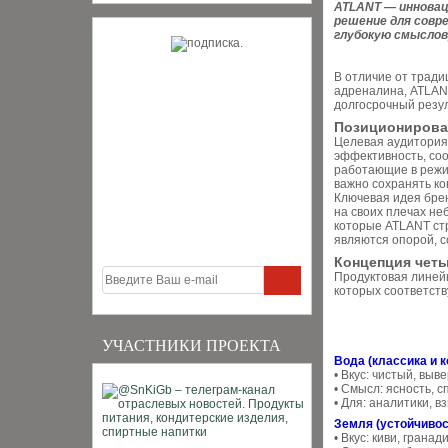
ATLANT — инновац
решение для совр
глубокую смыслов
В отличие от тради
адреналина, ATLANT
долгосрочный резул
Позиционирован
Целевая аудитория 
эффективность, со
работающие в режим
важно сохранять ко
Ключевая идея бре
на своих плечах не
которые ATLANT стр
являются опорой, с
Концепция четы
Продуктовая линейк
которых соответст
УЧАСТНИКИ ПРОЕКТА
Вода (классика и 
• Вкус: чистый, выв
• Смысл: ясность, с
• Для: аналитики, 
Земля (устойчивос
• Вкус: киви, гранад