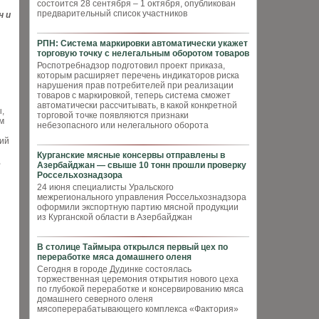
состоится 28 сентября – 1 октября, опубликован
предварительный список участников
н и
РПН: Система маркировки автоматически укажет
торговую точку с нелегальным оборотом товаров
Роспотребнадзор подготовил проект приказа,
которым расширяет перечень индикаторов риска
нарушения прав потребителей при реализации
товаров с маркировкой, теперь система сможет
автоматически рассчитывать, в какой конкретной
,
торговой точке появляются признаки
м
небезопасного или нелегального оборота
щий
Курганские мясные консервы отправлены в
,
Азербайджан — свыше 10 тонн прошли проверку
Россельхознадзора
24 июня специалисты Уральского
межрегионального управления Россельхознадзора
оформили экспортную партию мясной продукции
из Курганской области в Азербайджан
В столице Таймыра открылся первый цех по
переработке мяса домашнего оленя
Сегодня в городе Дудинке состоялась
торжественная церемония открытия нового цеха
по глубокой переработке и консервированию мяса
домашнего северного оленя
мясоперерабатывающего комплекса «Фактория»