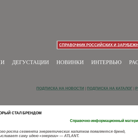
СПРАВОЧНИК РОССИЙСКИХ И ЗАРУБЕЖ
ИИ
ДЕГУСТАЦИИ
НОВИНКИ
ИНТЕРВЬЮ
РА
ПОДПИСКА НА НОВОСТИ
|
ПОДПИСКА НА КАТАЛОГ
|
Р
ТОРЫЙ СТАЛ БРЕНДОМ
Справочно-информационный матер
ого роста сегмента энергетических напитков появляется бренд,
сливает саму идею «энергии» — ATLANT.