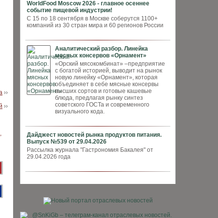
WorldFood Moscow 2026 - главное осеннее
событие пищевой индустрии!
С 15 по 18 сентября в Москве соберутся 1100+
компаний из 30 стран мира и 60 регионов России
Аналитический разбор. Линейка
мясных консервов «Орнамент»
«Орский мясокомбинат» –предприятие
с богатой историей, выводит на рынок
новую линейку «Орнамент», которая
объединяет в себе мясные консервы
высших сортов и готовые кашевые
а
››
блюда, предлагая рынку синтез
советского ГОСТа и современного
й
››
визуального кода.
Дайджест новостей рынка продуктов питания.
Выпуск №539 от 29.04.2026
Рассылка журнала "Гастрономия Бакалея" от
29.04.2026 года