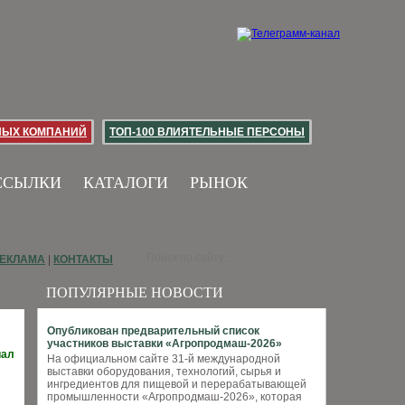
НЫХ КОМПАНИЙ
ТОП-100 ВЛИЯТЕЛЬНЫЕ ПЕРСОНЫ
ССЫЛКИ
КАТАЛОГИ
РЫНОК
ЕКЛАМА
|
КОНТАКТЫ
ПОПУЛЯРНЫЕ НОВОСТИ
Опубликован предварительный список
участников выставки «Агропродмаш-2026»
иал
На официальном сайте 31-й международной
выставки оборудования, технологий, сырья и
ингредиентов для пищевой и перерабатывающей
промышленности «Агропродмаш-2026», которая