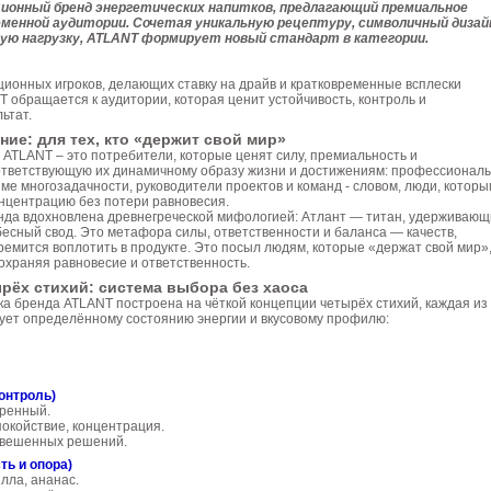
ионный бренд энергетических напитков, предлагающий премиальное
еменной аудитории. Сочетая уникальную рецептуру, символичный дизай
ую нагрузку, ATLANT формирует новый стандарт в категории.
ционных игроков, делающих ставку на драйв и кратковременные всплески
 обращается к аудитории, которая ценит устойчивость, контроль и
ьтат.
ие: для тех, кто «держит свой мир»
ATLANT – это потребители, которые ценят силу, премиальность и
ответствующую их динамичному образу жизни и достижениям: профессионалы
е многозадачности, руководители проектов и команд - словом, люди, которы
нцентрацию без потери равновесия.
нда вдохновлена древнегреческой мифологией: Атлант — титан, удерживаю
бесный свод. Это метафора силы, ответственности и баланса — качеств,
емится воплотить в продукте. Это посыл людям, которые «держат свой мир»
охраняя равновесие и ответственность.
рёх стихий: система выбора без хаоса
а бренда ATLANT построена на чёткой концепции четырёх стихий, каждая из
вует определённому состоянию энергии и вкусовому профилю:
контроль)
еренный.
покойствие, концентрация.
взвешенных решений.
ть и опора)
илла, ананас.