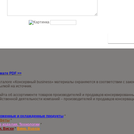
рмате PDF
>>
аталоге «Консервный business» материалы охраняются в соответствии с зак
ылкой на источник.
та об ассортименте товаров производителей и продавцов консервированных 
ственной деятельности компаний – производителей и продавцов консервации
оженные и охлажденные продукты
*
нфеты
*
е изделия. Технологии
*
и. Виски
*
Вино. Russia