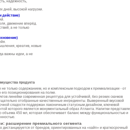
сть, надёжность,
их дней, высокой нагрузки.
и действие)
ий.
воля, движение вперёд.
ствий, а не только
охновение)
уйя.
ышления, креатив, новые
гда важны идеи, а не
мущества продукта
не только содержанием, но и комплексным подходом к премиализации - от
о его позиционирования на полке.
уктов линейки современная рецептура для устойчивой, без резких скачков
е тщательно отобранные качественные ингредиенты. Выверенный вкусовой
очной сладости поддержан лаконичным статусным дизайном, ключевой
нтой которого является монументальный образ Атланта. Напитки представл
о объема 450 мл, которая обеспечивает баланс между функциональностью и
нностью.
ии: расширение премиального сегмента
о дистанцируется от брендов, ориентированных на «хайп» и краткосрочный