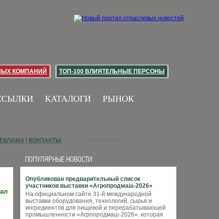
НЫХ КОМПАНИЙ
ТОП-100 ВЛИЯТЕЛЬНЫЕ ПЕРСОНЫ
ССЫЛКИ
КАТАЛОГИ
РЫНОК
ЕКЛАМА
|
КОНТАКТЫ
ПОПУЛЯРНЫЕ НОВОСТИ
Опубликован предварительный список
участников выставки «Агропродмаш-2026»
иал
На официальном сайте 31-й международной
выставки оборудования, технологий, сырья и
ингредиентов для пищевой и перерабатывающей
промышленности «Агропродмаш-2026», которая