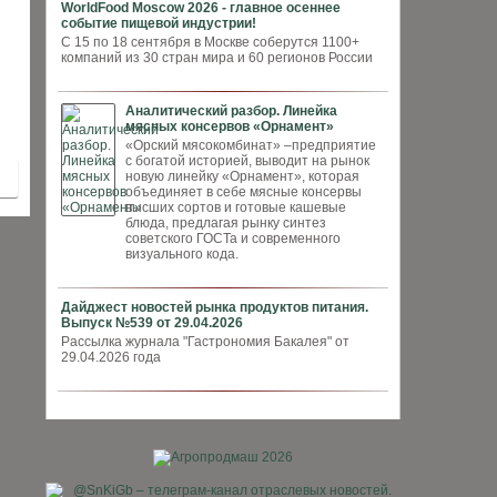
WorldFood Moscow 2026 - главное осеннее
событие пищевой индустрии!
С 15 по 18 сентября в Москве соберутся 1100+
компаний из 30 стран мира и 60 регионов России
Аналитический разбор. Линейка
мясных консервов «Орнамент»
«Орский мясокомбинат» –предприятие
с богатой историей, выводит на рынок
новую линейку «Орнамент», которая
объединяет в себе мясные консервы
высших сортов и готовые кашевые
блюда, предлагая рынку синтез
советского ГОСТа и современного
визуального кода.
Дайджест новостей рынка продуктов питания.
Выпуск №539 от 29.04.2026
Рассылка журнала "Гастрономия Бакалея" от
29.04.2026 года