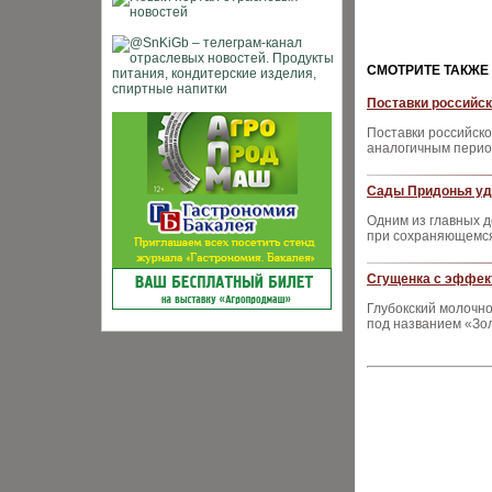
CМОТРИТЕ ТАКЖЕ
Поставки российск
Поставки российско
аналогичным период
Сады Придонья уд
Одним из главных 
при сохраняющемс
Сгущенка с эффек
Глубокский молочн
под названием «Зо