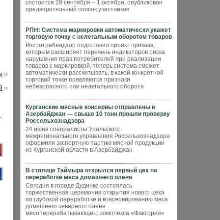
состоится 28 сентября – 1 октября, опубликован
предварительный список участников
РПН: Система маркировки автоматически укажет
торговую точку с нелегальным оборотом товаров
Роспотребнадзор подготовил проект приказа,
которым расширяет перечень индикаторов риска
нарушения прав потребителей при реализации
товаров с маркировкой, теперь система сможет
автоматически рассчитывать, в какой конкретной
а
››
торговой точке появляются признаки
небезопасного или нелегального оборота
й
››
Курганские мясные консервы отправлены в
Азербайджан — свыше 10 тонн прошли проверку
Россельхознадзора
24 июня специалисты Уральского
межрегионального управления Россельхознадзора
оформили экспортную партию мясной продукции
из Курганской области в Азербайджан
В столице Таймыра открылся первый цех по
переработке мяса домашнего оленя
Сегодня в городе Дудинке состоялась
торжественная церемония открытия нового цеха
по глубокой переработке и консервированию мяса
домашнего северного оленя
мясоперерабатывающего комплекса «Фактория»