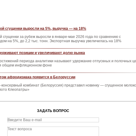
ой сгущенки выросли на 5%, выручка — на 18%
й сгущенки за рубеж выросли в январе-мае 2026 года по сравнению с
ом на 5%, до 2,2 тыс. тонн. Экспортная выручка увеличилась на 18%
ерживают позиции и увеличивают долю рынка
достижений периода аналитики называют удержание отпускных и полочных ц
я общем инфляционном фоне
том афродизиака появится в Белоруссии
о-консервный комбинат (Белоруссия) представил новинку — сгущенное молок
лото Клеопатры»
ЗАДАТЬ ВОПРОС