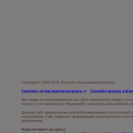
Copyright © 2000-2026. Каталог «Консервный business»
Смотрите on-line версию каталога >>
Скачайте каталог в фо
Все права на опубликованные на сайте
www.konsb
iz.snkigb.ru
и к
только по согласованию с Редакцией с обязательной активной сс
Данный сайт предназначен для информирования посетителей сай
пользования. Сайт содержит информацию исключительно о хозяй
компаниями.
Наши интернет-ресурсы: