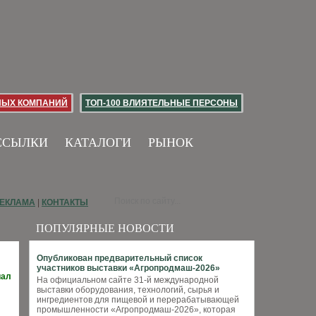
НЫХ КОМПАНИЙ
ТОП-100 ВЛИЯТЕЛЬНЫЕ ПЕРСОНЫ
ССЫЛКИ
КАТАЛОГИ
РЫНОК
ЕКЛАМА
|
КОНТАКТЫ
ПОПУЛЯРНЫЕ НОВОСТИ
Опубликован предварительный список
участников выставки «Агропродмаш-2026»
иал
На официальном сайте 31-й международной
выставки оборудования, технологий, сырья и
ингредиентов для пищевой и перерабатывающей
промышленности «Агропродмаш-2026», которая