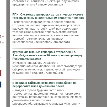
состоится 28 сентября – 1 октября, опубликован
предварительный список участников
РПН: Система маркировки автоматически укажет
торговую точку с нелегальным оборотом товаров
Роспотребнадзор подготовил проект приказа,
которым расширяет перечень индикаторов риска
нарушения прав потребителей при реализации
товаров с маркировкой, теперь система сможет
автоматически рассчитывать, в какой конкретной
а
››
торговой точке появляются признаки
небезопасного или нелегального оборота
й
››
Курганские мясные консервы отправлены в
Азербайджан — свыше 10 тонн прошли проверку
Россельхознадзора
24 июня специалисты Уральского
межрегионального управления Россельхознадзора
оформили экспортную партию мясной продукции
из Курганской области в Азербайджан
В столице Таймыра открылся первый цех по
переработке мяса домашнего оленя
Сегодня в городе Дудинке состоялась
торжественная церемония открытия нового цеха
по глубокой переработке и консервированию мяса
домашнего северного оленя
мясоперерабатывающего комплекса «Фактория»