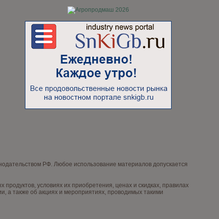
онодательством РФ. Любое использование материалов допускается
продуктов, условиях их приобретения, ценах и скидках, правилах
, а также об акциях и мероприятиях, проводимых такими