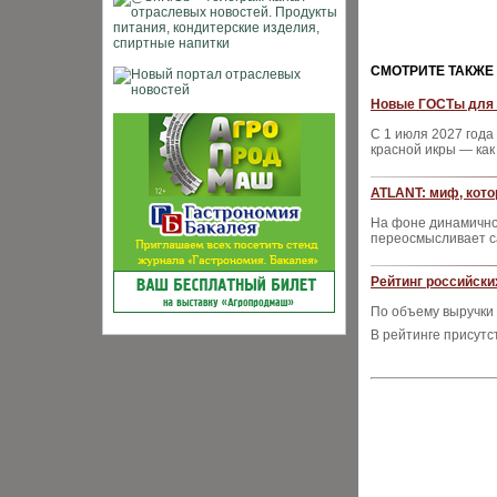
CМОТРИТЕ ТАКЖЕ
Новые ГОСТы для к
С 1 июля 2027 года
красной икры — как 
ATLANT: миф, кот
На фоне динамичног
переосмысливает с
Рейтинг российски
По объему выручки 
В рейтинге присутс