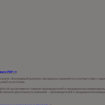
рмате PDF
>>
аталоге «Консервный business» материалы охраняются в соответствии с зак
ылкой на источник.
та об ассортименте товаров производителей и продавцов консервированных 
ственной деятельности компаний – производителей и продавцов консервации