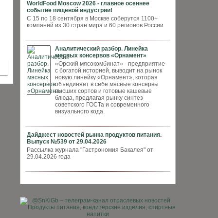
WorldFood Moscow 2026 - главное осеннее
событие пищевой индустрии!
С 15 по 18 сентября в Москве соберутся 1100+
компаний из 30 стран мира и 60 регионов России
Аналитический разбор. Линейка
мясных консервов «Орнамент»
«Орский мясокомбинат» –предприятие
с богатой историей, выводит на рынок
новую линейку «Орнамент», которая
объединяет в себе мясные консервы
высших сортов и готовые кашевые
блюда, предлагая рынку синтез
советского ГОСТа и современного
визуального кода.
Дайджест новостей рынка продуктов питания.
Выпуск №539 от 29.04.2026
Рассылка журнала "Гастрономия Бакалея" от
29.04.2026 года