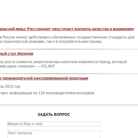
расной икры: Росстандарт ужесточает контроль качества и маркировку
 в России начнут действовать обновлённые государственные стандарты для
в транспортной упаковке, так и в потребительских банках
орый стал брендом
о роста сегмента энергетических напитков появляется бренд, который
аму идею «энергии» — ATLANT
х производителей консервированной продукции
за 2025 год
твует информация по 118 производителям консервов.
ЗАДАТЬ ВОПРОС