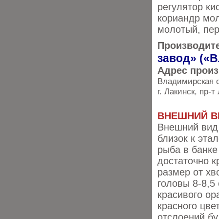
регулятор ки
кориандр мол
молотый, пер
Производит
завод» («
Адрес прои
Владимирская о
г. Лакинск, пр-т
ВНЕШНИЙ В
Внешний вид
близок к эта
рыба в банке
достаточно к
размер от хв
головы 8-8,5 
красивого ор
красного цвет
отслоений бу