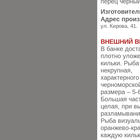
перец черный
Изготовител
Адрес прои
ул. Кирова, 41.
ВНЕШНИЙ В
В банке дост
плотно улож
кильки. Рыба
некрупная,
характерного
черноморской
размера – 5-
Большая час
целая, при в
разламывание
Рыба визуал
оранжево-кр
каждую кильк