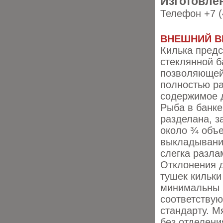
Изготовлен
Телефон +7 (
ВНЕШНИЙ В
Килька предс
стеклянной б
позволяюще
полностью р
содержимое д
Рыба в банке
разделана, з
около ¾ объ
выкладывани
слегка разла
Отклонения 
тушек кильки
минимальны 
соответствую
стандарту. М
без отделени