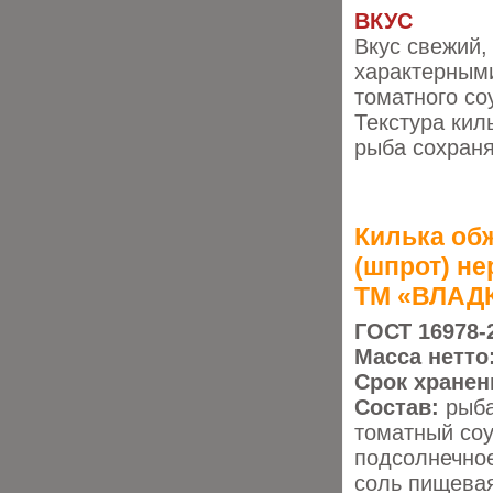
ВКУС
Вкус свежий
характерными
томатного со
Текстура кил
рыба сохраня
Килька обж
(шпрот) н
ТМ «ВЛАД
ГОСТ 16978-
Масса нетто
Срок хранен
Состав:
рыба
томатный соу
подсолнечно
соль пищевая