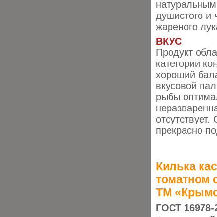
натуральным
душистого и 
жареного лук
ВКУС
Продукт обла
категории ко
хороший бала
вкусовой пал
рыбы оптимал
неразваренна
отсутствует.
прекрасно по
Килька ка
томатном 
ТМ «Крымс
ГОСТ 16978-