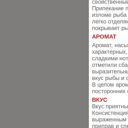
свойственный
Припекание п
изломе рыба 
легко отделя
покрывает ры
АРОМАТ
Аромат, нас
характерных,
сладкими нот
отметили сба
выразительны
вкус рыбы и 
В целом аром
посторонних 
ВКУС
Вкус приятны
Консистенция
выраженным 
приправ и сп