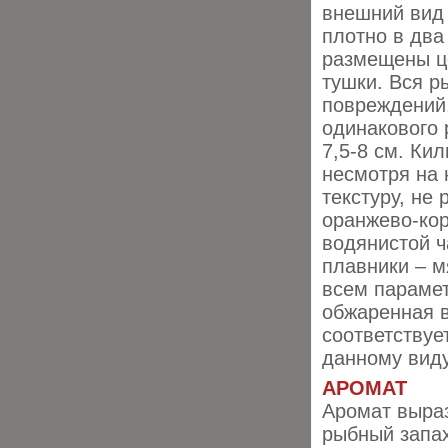
внешний вид 
плотно в два
размещены 
тушки. Вся р
повреждений
одинакового
7,5-8 см. Кил
несмотря на
текстуру, не
оранжево-кор
водянистой ч
плавники – м
всем параме
обжаренная в
соответству
данному виду
АРОМАТ
Аромат выраз
рыбный запах