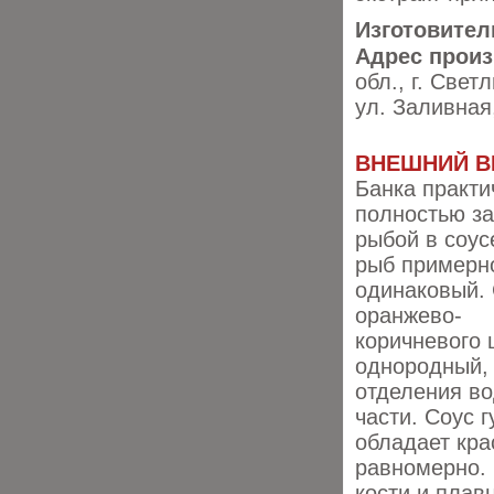
Изготовител
Адрес произ
обл., г. Свет
ул. Заливная,
ВНЕШНИЙ В
Банка практи
полностью з
рыбой в соус
рыб примерн
одинаковый.
оранжево-
коричневого 
однородный,
отделения в
части. Соус г
обладает кр
равномерно. 
кости и плав