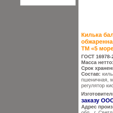
Килька ба
обжаренна
ТМ «5 мор
ГОСТ 16978-
Масса нетто
Срок хранен
Состав:
киль
пшеничная, м
регулятор ки
Изготовител
заказу ОО
Адрес прои
обл., г. Свет