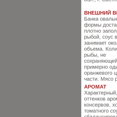
ВНЕШНИЙ В
Банка оваль
формы доста
плотно запо
рыбой, соус 
занимает ок
объема. Кол
рыбы, не
сохраняющей
примерно оди
оранжевого ц
части. Мясо 
АРОМАТ
Характерный,
оттенков аро
консервов, х
томатного со
сбалансирова