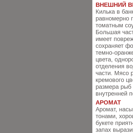
ВНЕШНИЙ В
Килька в бан
равномерно 
томатным со
Большая част
имеет повре
сохраняет фо
темно-оранж
цвета, однор
отделения в
части. Мясо 
кремового цв
размера рыб 
внутренней п
АРОМАТ
Аромат, насы
тонами, хоро
букете прият
запах вырази