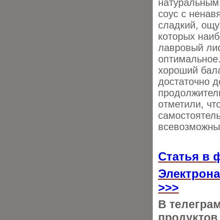
натуральным,
соус с ненав
сладкий, ощу
которых наиб
лавровый лис
оптимальное.
хороший бала
достаточно д
продолжитель
отметили, чт
самостоятель
всевозможны
Статья в 
Электрона
>>>
В телегра
продуктов 