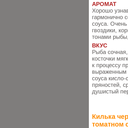
АРОМАТ
Хорошо узна
гармонично с
соуса. Очень
гвоздики, ко
тонами рыбы
ВКУС
Рыба сочная,
косточки мяг
к процессу п
выраженным в
соуса кисло-
пряностей, с
душистый пер
Килька че
томатном 