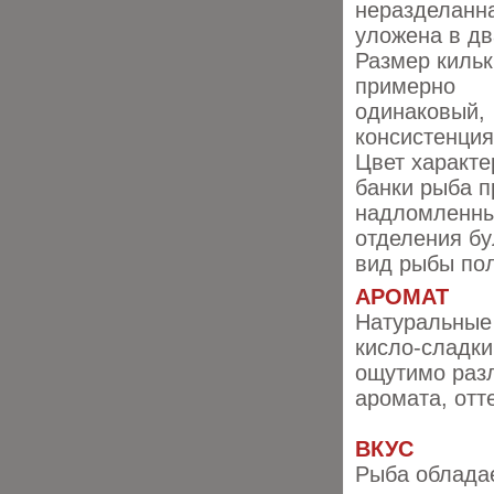
неразделанн
уложена в дв
Размер кильк
примерно
одинаковый,
консистенция
Цвет характе
банки рыба п
надломленны
отделения бу
вид рыбы пол
АРОМАТ
Натуральные 
кисло-сладки
ощутимо раз
аромата, отт
ВКУС
Рыба облада