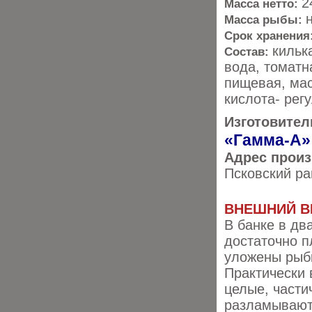
2
Масса нетто:
Масса рыбы:
Срок хранения
кильк
Состав:
вода, томатн
пищевая, ма
кислота- регу
Изготовител
«Гамма-А»
Адрес произ
Псковский ра
ВНЕШНИЙ В
В банке в дв
достаточно п
уложены рыб
Практически 
целые, части
разламывают