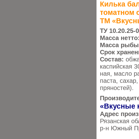
Килька ба
томатном 
ТМ «Вкусн
ТУ 10.20.25-
Масса нетто
Масса рыбы
Срок хранен
Состав:
обжа
каспийская 3
ная, масло р
паста, сахар,
пряностей).
Производит
«Вкусные 
Адрес произ
Рязанская обл
р-н Южный Пр