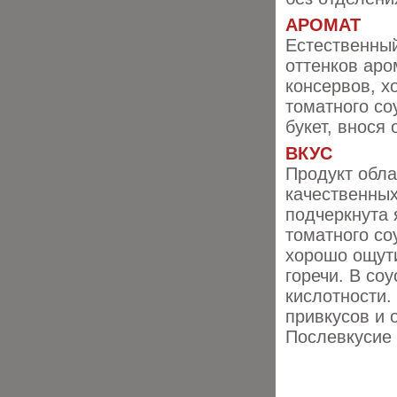
АРОМАТ
Естественный
оттенков аро
консервов, х
томатного со
букет, внося
ВКУС
Продукт обла
качественных
подчеркнута
томатного со
хорошо ощути
горечи. В со
кислотности.
привкусов и 
Послевкусие 