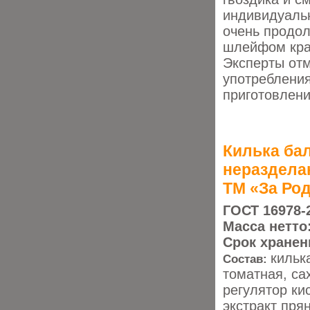
индивидуальн
очень продол
шлейфом кра
Эксперты отм
употребления
приготовлен
Килька бал
нераздела
ТМ «За Ро
ГОСТ 16978-
Масса нетто
Срок хранен
кильк
Состав:
томатная, са
регулятор ки
экстракт пря