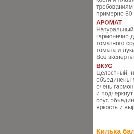
требованиям
примерно 80 
АРОМАТ
Натуральный 
гармонично 
томатного со
томата и лук
Все эксперты
ВКУС
Целостный, н
объединены м
очень гармо
и подчеркнут
соус объедин
яркость и вы
Килька ба