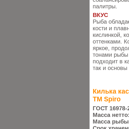
палитры.
ВКУС
Рыба обладае
кости и плав
кислинкой, к
оттенками. К
яркое, прод
тонами рыбы 
подходит в к
так и основы
Килька кас
ТМ Spiro
ГОСТ 16978-
Масса нетто
Масса рыбы
Срок хранен