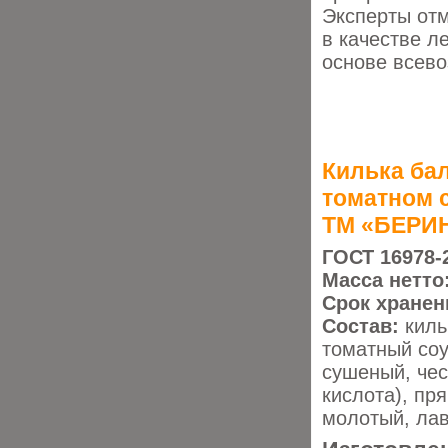
Эксперты отм
в качестве ле
основе всево
Килька ба
томатном 
ТМ «БЕРИ
ГОСТ 16978-
Масса нетто
Срок хранен
Состав:
киль
томатный соу
сушеный, чес
кислота), пр
молотый, лав