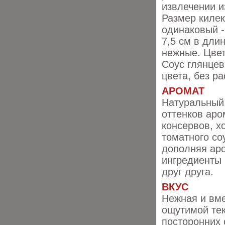
извлечении и
Размер киле
одинаковый -
7,5 см в длин
нежные. Цвет
Соус глянцев
цвета, без р
АРОМАТ
Натуральный,
оттенков аро
кон
сервов, х
томатного со
дополняя аро
ингредиенты 
друг друга.
ВКУС
Нежная и вме
ощутимой тек
посторонних 