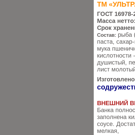
ТМ «УЛЬТ
ГОСТ 16978-
Масса нетто
Срок хранен
рыба 
Состав:
паста, сахар
мука пшеничн
кислотности
душистый, пе
лист молотый
Изготовлено
содружест
ВНЕШНИЙ В
Банка полно
заполнена ки
соусе. Доста
мелкая,