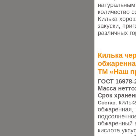
натуральным
количество с
Килька хорош
закуски, при
различных го
Килька че
обжаренна
ТМ «Наш п
ГОСТ 16978-
Масса нетто
Срок хранен
кильк
Состав:
обжаренная, 
подсолнечное
обжаренный в
кислота уксу