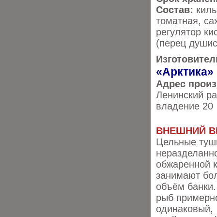
Состав:
киль
томатная, са
регулятор ки
(перец душис
Изготовител
«Арктика»
Адрес прои
Ленинский ра
владение 20
ВНЕШНИЙ В
Цельные туш
неразделанн
обжаренной 
занимают бо
объём банки.
рыб примерн
одинаковый,