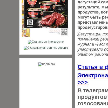
дегустаций са
результате, м
продуктов, ко
могут быть ре
представленны
продегустиров
Дегустации прох
помещении ред
журнала «Гастр
участвовало по
опытом работы
Статья в 
Электрона
>>>
В телегра
продуктов 
голосовани