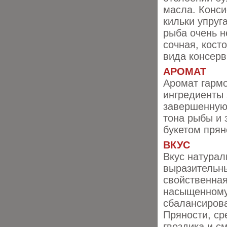
масла. Конси
кильки упруг
рыба очень н
сочная, кост
вида консерв
АРОМАТ
Аромат гармо
ингредиенты
завершенную
тона рыбы и
букетом прян
ВКУС
Вкус натурал
выразительны
свойственная
насыщенному 
сбалансирова
Пряности, ср
гвоздика и с