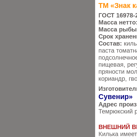
ТМ «Знак к
ГОСТ 16978-
Масса нетто
Масса рыбы
Срок хранен
Состав:
киль
паста томатн
подсолнечно
пищевая, рег
пряности мол
кориандр, гв
Изготовител
Сувенир»
Адрес прои
Темрюкский ра
ВНЕШНИЙ В
Килька имее