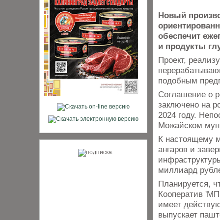
Новый произво
ориентированн
обеспечит еже
и продукты гл
Проект, реализ
перерабатываю
подобным предп
Соглашение о р
заключено на р
2024 году. Непо
Можайском муни
К настоящему м
ангаров и заве
инфраструктур
миллиард рубл
Планируется, чт
Кооператив 'МП
имеет действую
выпускает пашт