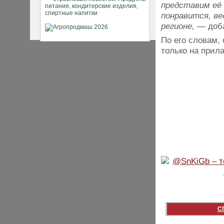
представим её 
понравится, ве
регионе,
— доба
По его словам,
только на прила
С