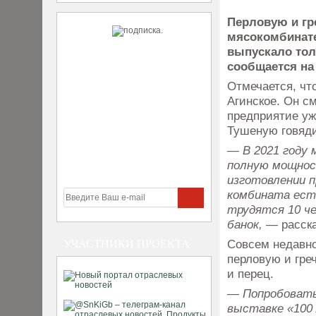
Перловую и гр
мясокомбинате
выпускало тол
сообщается на
Отмечается, чт
Агинское. Он с
предприятие уже
Тушеную говяди
— В 2021 году 
полную мощнос
изготовлении 
комбината ест
трудятся 10 че
банок,
— расск
Совсем недавно
УЧАСТНИКИ ПРОЕКТА
перловую и греч
и перец.
— Попробовать
выставке «100 