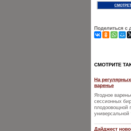
СМОТРЕТ
Поделиться с 
CМОТРИТЕ ТА
На регулярных
варенье
Ягодное варень
сессионных бир
плодоовощной п
универсальной 
Дайджест ново