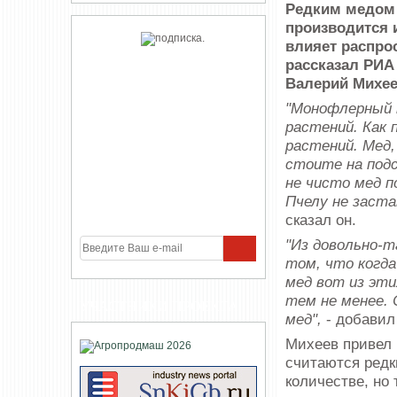
Редким медом 
производится и
влияет распрос
рассказал РИА
Валерий Михее
"Монофлерный м
растений. Как 
растений. Мед,
стоите на под
не чисто мед п
Пчелу не заста
сказал он.
"Из довольно-та
том, что когд
мед вот из эти
тем не менее.
УЧАСТНИКИ ПРОЕКТА
мед",
- добавил
Михеев привел 
считаются редк
количестве, но