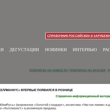
СПРАВОЧНИК РОССИЙСКИХ И ЗАРУБЕЖ
ИИ
ДЕГУСТАЦИИ
НОВИНКИ
ИНТЕРВЬЮ
РА
ПОДПИСКА НА НОВОСТИ
|
ПОДПИСКА НА КАТАЛОГ
|
ХЕЛЛМАНН’С» ВПЕРВЫЕ ПОЯВИЛСЯ В РОЗНИЦЕ
Справочно-информационный матер
ЮниРусь» (мороженое «Золотой cтандарт», косметика «Чистая линия» и д
ю «Хеллманн’с» в розничную продажу.