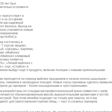
 30 лет был
ительно в сегменте
 присутствует в
 и за это время
бя как надежный
го бизнеса. Выход на
ынок становится новым
 сохранением
тва HoReCa.
ка состоялась в
 7 соусов: медово-
ый, «Цезарь», барбекю,
акже «Майонез
«Майонез оливковый
полках появятся
%», «Легкий майонез с
», соус «Спайси» и
 июню выйдут еще 3 продукта, включая позиции с новыми оригинальными
ка приходится на период майских праздников и начала сезона шашлыков –
онь, пикников и загородных поездок. Новые соусы призваны сделать привыч
 гриле до гарниров – более насыщенными и «ресторанными».
ов разработаны по стандартам профессиональной кухни совместно с шеф-
тличаются сбалансированным вкусом, выразительными ароматами и густой,
стурой. При этом линейка подходит не только для закусок, но и как
иент для приготовления горячих блюд — паст и сложных гарниров.