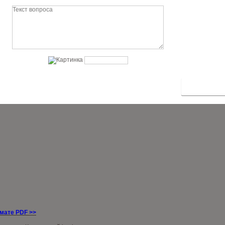
рмате PDF
>>