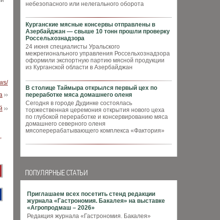
ли
небезопасного или нелегального оборота
Курганские мясные консервы отправлены в
Азербайджан — свыше 10 тонн прошли проверку
Россельхознадзора
24 июня специалисты Уральского
межрегионального управления Россельхознадзора
оформили экспортную партию мясной продукции
из Курганской области в Азербайджан
ews/
В столице Таймыра открылся первый цех по
а
››
переработке мяса домашнего оленя
Сегодня в городе Дудинке состоялась
й
››
торжественная церемония открытия нового цеха
по глубокой переработке и консервированию мяса
домашнего северного оленя
мясоперерабатывающего комплекса «Фактория»
ПОПУЛЯРНЫЕ СТАТЬИ
Приглашаем всех посетить стенд редакции
журнала «Гастрономия. Бакалея» на выставке
«Агропродмаш – 2026»
Редакция журнала «Гастрономия. Бакалея»