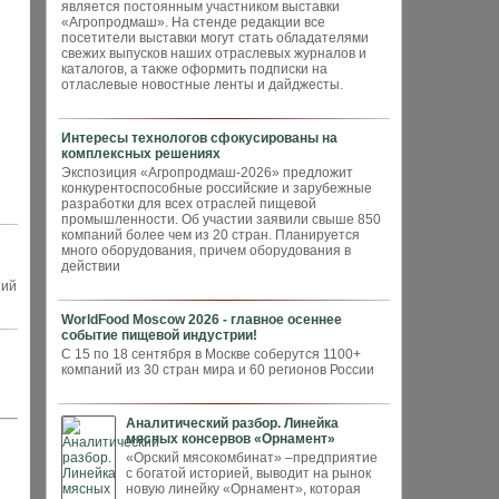
является постоянным участником выставки
«Агропродмаш». На стенде редакции все
посетители выставки могут стать обладателями
свежих выпусков наших отраслевых журналов и
каталогов, а также оформить подписки на
отласлевые новостные ленты и дайджесты.
Интересы технологов сфокусированы на
комплексных решениях
Экспозиция «Агропродмаш-2026» предложит
конкурентоспособные российские и зарубежные
разработки для всех отраслей пищевой
промышленности. Об участии заявили свыше 850
компаний более чем из 20 стран. Планируется
много оборудования, причем оборудования в
действии
ний
WorldFood Moscow 2026 - главное осеннее
событие пищевой индустрии!
С 15 по 18 сентября в Москве соберутся 1100+
компаний из 30 стран мира и 60 регионов России
Аналитический разбор. Линейка
мясных консервов «Орнамент»
«Орский мясокомбинат» –предприятие
с богатой историей, выводит на рынок
новую линейку «Орнамент», которая