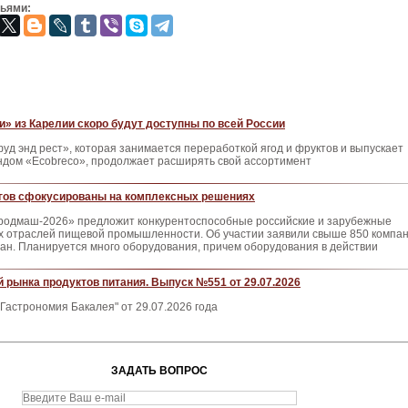
зьями:
» из Карелии скоро будут доступны по всей России
д энд рест», которая занимается переработкой ягод и фруктов и выпускает
ндом «Ecobreco», продолжает расширять свой ассортимент
гов сфокусированы на комплексных решениях
родмаш-2026» предложит конкурентоспособные российские и зарубежные
ех отраслей пищевой промышленности. Об участии заявили свыше 850 компа
ран. Планируется много оборудования, причем оборудования в действии
 рынка продуктов питания. Выпуск №551 от 29.07.2026
Гастрономия Бакалея" от 29.07.2026 года
ЗАДАТЬ ВОПРОС