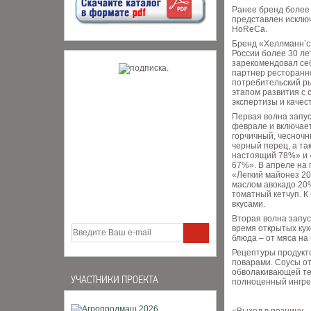
Ранее бренд более
представлен исключ
HoReCa.
Бренд «Хеллманн’с»
России более 30 лет
зарекомендовал се
партнер ресторанно
потребительский р
этапом развития с
экспертизы и качес
Первая волна запус
феврале и включает
горчичный, чесночн
черный перец, а т
настоящий 78%» и 
67%». В апреле на 
«Легкий майонез 20
маслом авокадо 20%
томатный кетчуп. К
вкусами.
Вторая волна запус
время открытых кух
блюда – от мяса на
Рецептуры продукт
поварами. Соусы о
обволакивающей тек
УЧАСТНИКИ ПРОЕКТА
полноценный ингред