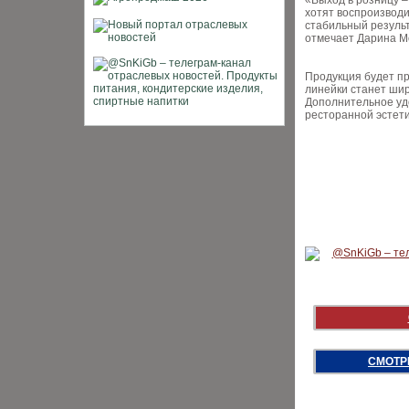
«Выход в розницу –
хотят воспроизводи
стабильный результ
отмечает Дарина М
Продукция будет п
линейки станет шир
Дополнительное уд
ресторанной эстети
СМОТР