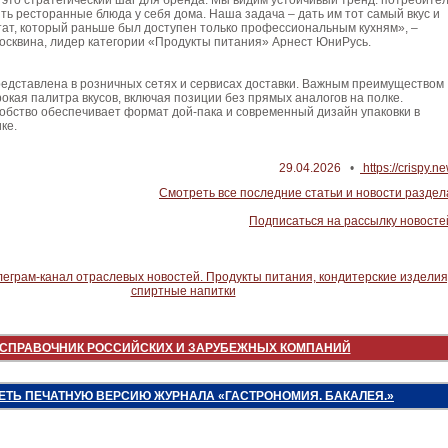
 это стратегический шаг для бренда. Мы видим устойчивый тренд: потребите
ть ресторанные блюда у себя дома. Наша задача – дать им тот самый вкус и
ат, который раньше был доступен только профессиональным кухням», –
осквина, лидер категории «Продукты питания» Арнест ЮниРусь.
редставлена в розничных сетях и сервисах доставки. Важным преимуществом
окая палитра вкусов, включая позиции без прямых аналогов на полке.
обство обеспечивает формат дой-пака и современный дизайн упаковки в
ке.
29.04.2026
•
https://crispy.n
Смотреть все последние статьи и новости раздел
Подписаться на рассылку новосте
СПРАВОЧНИК РОССИЙСКИХ И ЗАРУБЕЖНЫХ КОМПАНИЙ
ЕТЬ ПЕЧАТНУЮ ВЕРСИЮ ЖУРНАЛА «ГАСТРОНОМИЯ. БАКАЛЕЯ.»