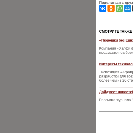
Поделиться с дру
CМОТРИТЕ ТАКЖЕ
«Пюрешки без Ешки
Компания «Хэлфи фу
продукцию под бре
Интересы техноло
Экспозиция «Агроп
разработки для вс
более чем из 20 ст
Дайджест новостей
Рассылка журнала "