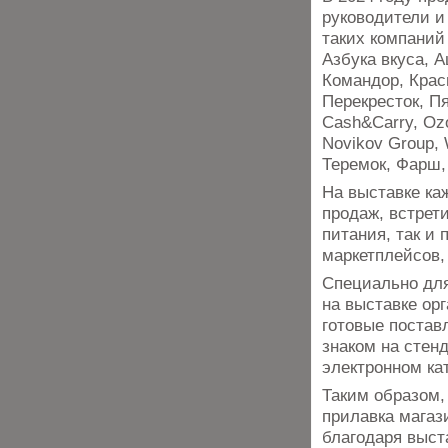
руководители и
таких компаний
Азбука вкуса, А
Командор, Крас
Перекресток, Пя
Cash&Carry, Ozo
Novikov Group, 
Теремок, Фарш,
На выставке ка
продаж, встрет
питания, так и 
маркетплейсов,
Специально для
на выставке ор
готовые постав
знаком на стенд
электронном кат
Таким образом,
прилавка магази
благодаря выст