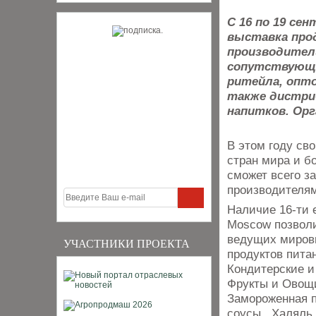
С 16 по 19 се
выставка про
производител
сопутствующи
ритейла, опт
также дистри
напитков. Орг
В этом году св
стран мира и б
сможет всего за
производителям
Наличие 16-ти 
Moscow позволи
ведущих мировы
УЧАСТНИКИ ПРОЕКТА
продуктов пита
Кондитерские и
Фрукты и Овощи
Замороженная п
соусы, Халяль,