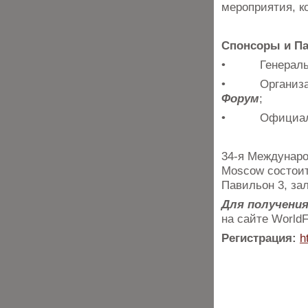
мероприятия, к
Спонсоры и Па
• Генеральны
• Организато
Форум
;
• Официальны
34-я Междунаро
Moscow состоит
Павильон 3, зал
Для получени
на сайте World
Регистрация:
h