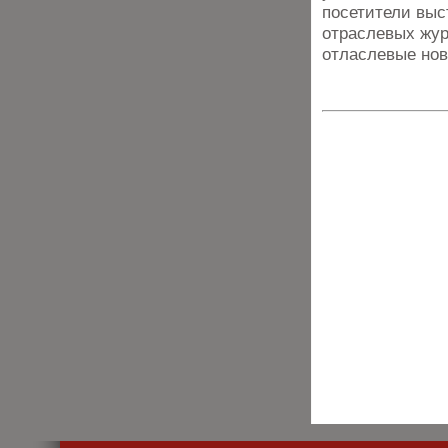
посетители выс
отраслевых жур
отласлевые нов