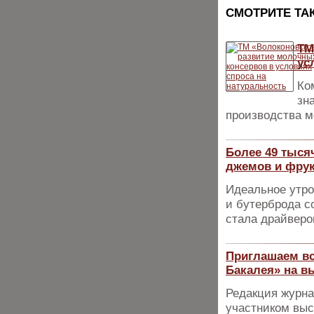
CМОТРИТЕ ТА
ТМ
ус
Ко
зн
производства м
Более 49 тысяч
джемов и фру
Идеальное утро 
и бутерброда с
стала драйверо
Приглашаем вс
Бакалея» на в
Редакция журна
участником выс