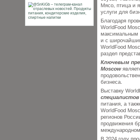
Мясо, птица и 
услуги для биз
Благодаря пров
WorldFood Mosc
максимальным к
и с широчайши
WorldFood Mosc
раздел предста
Ключевым пре
Moscow
являет
продовольствен
бизнеса.
Выставку Worl
специалистов
питания, а так
WorldFood Mosc
регионов Росси
продвижения бр
международном
В 2024 году пр