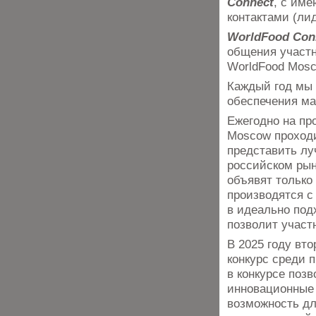
Connect
, с им
контактами (ли
WorldFood Con
общения участн
WorldFood Mosc
Каждый год мы
обеспечения ма
Ежегодно на пр
Moscow проходи
представить лу
российском рын
объявят только 
производятся с
в идеально под
позволит участ
В 2025 году вт
конкурс среди 
в конкурсе поз
инновационные 
возможность дл