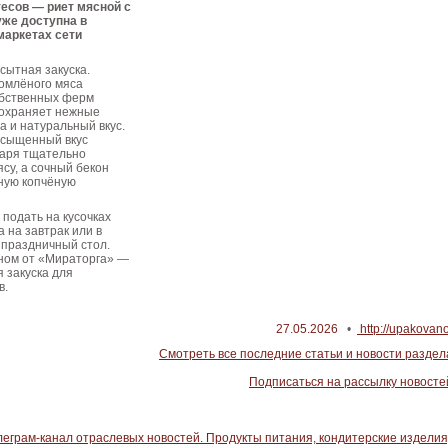
есов — риет мясной с
уже доступна в
аркетах сети
сытная закуска.
томлёного мяса
обственных ферм
сохраняет нежные
а и натуральный вкус.
асыщенный вкус
даря тщательно
су, а сочный бекон
ную копчёную
подать на кусочках
 на завтрак или в
а праздничный стол.
оном от «Мираторга» —
 закуска для
в.
27.05.2026
•
http://upakovano
Смотреть все последние статьи и новости раздел
Подписаться на рассылку новосте