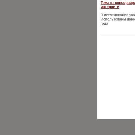
Томаты консервиро
интернете
В исследовании уча
Использованы данны
года