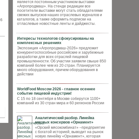
является постоянным участником выставки
«Агропродмаш». На стенде редакции все
посетители выставки могут стать обладателями
свежих выпусков наших отраслевых журналов и
каталогов, а также оформить подписки на
26
отласлевые новостные ленты и дайджесты.
Интересы технологов сфокусированы на
комплексных решениях
Экспозиция «Агропродмаш-2026» предложит
конкурентоспособные российские и зарубежные
разработки для всех отраслей пищевой
промышленности. Об участии заявили свыше 850
компаний более чем из 20 стран. Планируется
много оборудования, причем оборудования в
действии
WorldFood Moscow 2026 - главное осеннее
событие пищевой индустрии!
С 15 по 18 сентября в Москве соберутся 1100+
компаний из 30 стран мира и 60 регионов России
Аналитический разбор. Линейка
мясных консервов «Орнамент»
«Орский мясокомбинат» –предприятие
с богатой историей, выводит на рынок
новую линейку «Орнамент», которая